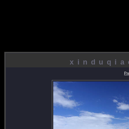
xinduqia
Pr